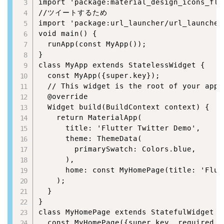
import 'package:material_design_icons_flu
//ツイートするため

import 'package:url_launcher/url_launcher_
void main() {

  runApp(const MyApp());

}

class MyApp extends StatelessWidget {

  const MyApp({super.key});

  // This widget is the root of your appli
  @override

  Widget build(BuildContext context) {

    return MaterialApp(

      title: 'Flutter Twitter Demo',

      theme: ThemeData(

        primarySwatch: Colors.blue,

      ),

      home: const MyHomePage(title: 'Flut
    );

  }

}

class MyHomePage extends StatefulWidget {

  const MyHomePage({super.key, required th