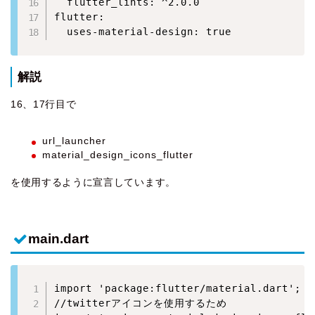
  flutter_lints: ^2.0.0

flutter:

  uses-material-design: true
解説
16、17行目で
url_launcher
material_design_icons_flutter
を使用するように宣言しています。
main.dart
import 'package:flutter/material.dart';

//twitterアイコンを使用するため
