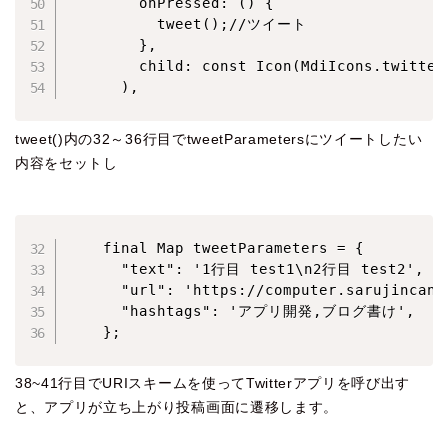
        onPressed: () {

          tweet();//ツイート

        },

        child: const Icon(MdiIcons.twitter)
      ),
tweet()内の32～36行目でtweetParametersにツイートしたい
内容をセットし
    final Map tweetParameters = {

      "text": '1行目 test1\n2行目 test2',

      "url": 'https://computer.sarujincanon
      "hashtags": 'アプリ開発,ブログ書け',

    };
38~41行目でURIスキームを使ってTwitterアプリを呼び出す
と、アプリが立ち上がり投稿画面に遷移します。