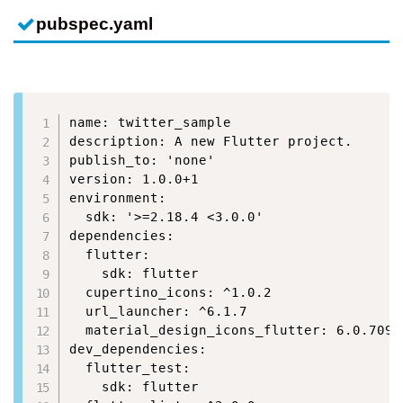
pubspec.yaml
name: twitter_sample

description: A new Flutter project.

publish_to: 'none'

version: 1.0.0+1

environment:

  sdk: '>=2.18.4 <3.0.0'

dependencies:

  flutter:

    sdk: flutter

  cupertino_icons: ^1.0.2

  url_launcher: ^6.1.7

  material_design_icons_flutter: 6.0.7096

dev_dependencies:

  flutter_test:

    sdk: flutter
