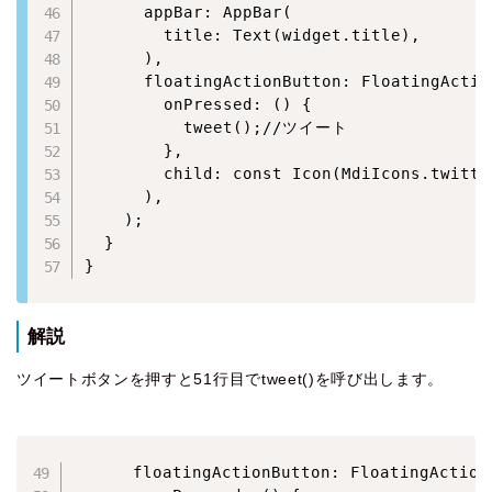
      appBar: AppBar(

        title: Text(widget.title),

      ),

      floatingActionButton: FloatingAction
        onPressed: () {

          tweet();//ツイート

        },

        child: const Icon(MdiIcons.twitter
      ),

    );

  }

}
解説
ツイートボタンを押すと51行目でtweet()を呼び出します。
      floatingActionButton: FloatingActionB