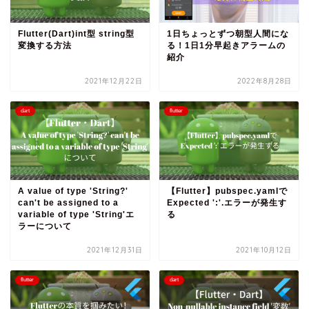
Flutter(Dart)int型 string型
1日ちょっとずつ朝型人間にな
変換する方法
る！1日1分早起きアラームの
紹介
2021年12月22日
2022年8月28日
dart
flutter
A value of type 'String?'
【Flutter】pubspec.yamlで
can't be assigned to a
Expected ':'.エラーが発生す
variable of type 'String'エ
る
ラーについて
2021年12月31日
2021年10月12日
flutter
dart