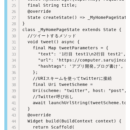
  final String title;

  @override

  State createState() => _MyHomePageState(
}

class _MyHomePageState extends State {

  //ツイートするメソッド

  void tweet() async {

    final Map tweetParameters = {

      "text": '1行目 test1\n2行目 test2',

      "url": 'https://computer.sarujincano
      "hashtags": 'アプリ開発,ブログ書け',

    };

    //URIスキームを使ってtwitterに接続

    final Uri tweetScheme =

    Uri(scheme: "twitter", host: "post", 
    //Twitter呼び出し

    await launchUrlString(tweetScheme.t
  }

  @override

  Widget build(BuildContext context) {

    return Scaffold(
