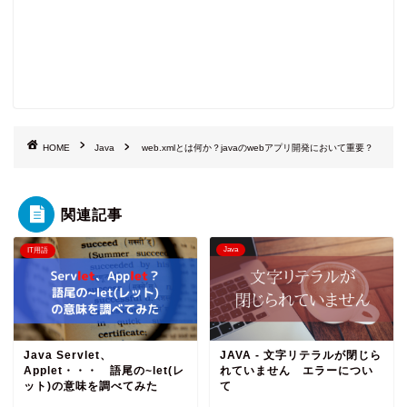
HOME
Java
web.xmlとは何か？javaのwebアプリ開発において重要？
関連記事
Java
IT用語
Java Servlet、
JAVA - 文字リテラルが閉じら
Applet・・・ 語尾の~let(レ
れていません エラーについ
ット)の意味を調べてみた
て