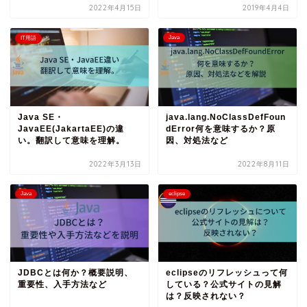
2022年4月15日
2019年4月4日
Java
IT用語
Java SE・
java.lang.NoClassDefFoun
JavaEE(JakartaEE)の違
dError何を意味するか？原
い。翻訳して意味を理解。
因、対処法など
2022年3月13日
2022年8月11日
Java
eclipse
JDBCとは何か？概要説明、
eclipseのリフレッシュって何
重要性、入手方法など
している？公式サイトの見解
は？反映されない？