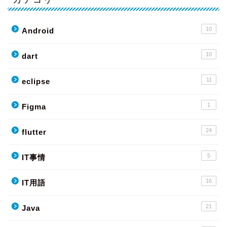
10
Android
10
dart
11
eclipse
1
Figma
24
flutter
5
IT事情
16
IT用語
21
Java