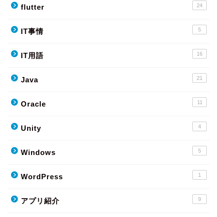
24
flutter
5
IT事情
16
IT用語
21
Java
11
Oracle
4
Unity
5
Windows
1
WordPress
9
アプリ紹介